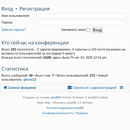
Вход
•
Р
е
г
и
с
т
р
а
ц
и
я
Имя пользователя:
Пароль:
Забыли пароль?
Запомнить меня
Кто сейчас на конференции
Всего
103
посетителя :: 0 зарегистрированных, 0 скрытых и 103 гостя (основано на
активности пользователей за последние 5 минут)
Больше всего посетителей (
1528
) здесь было Пт окт 24, 2025 12:41 pm
Статистика
Всего сообщений:
49
• Всего тем:
7
• Всего пользователей:
272
• Новый
пользователь:
ghost13
Связаться с
Список форумов
С
в
я
з
а
т
ь
с
я
с
а
д
м
и
н
и
с
т
р
а
ц
и
е
й
администрацией
Создано на основе
phpBB
® Forum Software © phpBB Limited
Style
Arty
- Обновить phpBB 3.2 MrGaby
Русская поддержка phpBB
Конфиденциальность
|
Правила