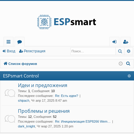
Регистрация
Поис
Р
с
о
хо
е
г
Вход
Р
е
г
и
с
т
р
а
ц
и
я
ы
ру
д
и
с
П
Список форумов
лк
м
т
р
о
ESPsmart Control
и
и
ы
а
ц
с
Идеи и предложения
и
я
к
Темы
:
1
,
Сообщения
:
10
Последнее сообщение:
Re: Есть идеи?
shipach
, Чт апр 17, 2025 8:47 am
Проблемы и решения
Темы
:
12
,
Сообщения
:
52
Последнее сообщение:
Re: Инициализация ESP8266 Wem…
dark_knight
, Чт мар 27, 2025 1:20 pm