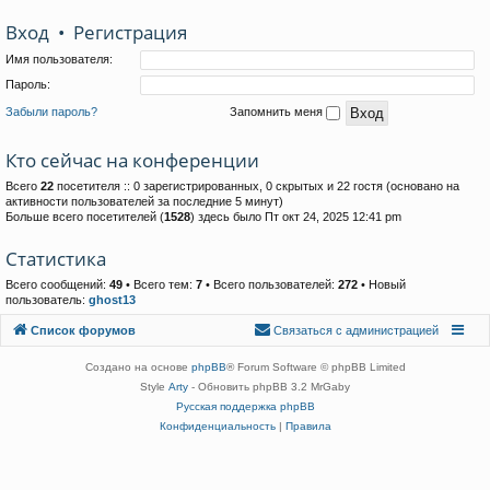
Вход
•
Р
е
г
и
с
т
р
а
ц
и
я
Имя пользователя:
Пароль:
Забыли пароль?
Запомнить меня
Кто сейчас на конференции
Всего
22
посетителя :: 0 зарегистрированных, 0 скрытых и 22 гостя (основано на
активности пользователей за последние 5 минут)
Больше всего посетителей (
1528
) здесь было Пт окт 24, 2025 12:41 pm
Статистика
Всего сообщений:
49
• Всего тем:
7
• Всего пользователей:
272
• Новый
пользователь:
ghost13
Связаться с
Список форумов
С
в
я
з
а
т
ь
с
я
с
а
д
м
и
н
и
с
т
р
а
ц
и
е
й
администрацией
Создано на основе
phpBB
® Forum Software © phpBB Limited
Style
Arty
- Обновить phpBB 3.2 MrGaby
Русская поддержка phpBB
Конфиденциальность
|
Правила