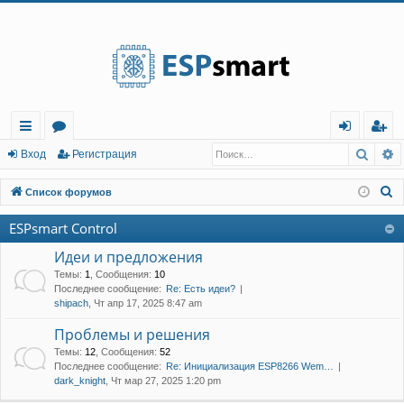
Регистрация
Поис
Р
с
о
хо
е
г
Вход
Р
е
г
и
с
т
р
а
ц
и
я
ы
ру
д
и
с
П
Список форумов
лк
м
т
р
о
ESPsmart Control
и
и
ы
а
ц
с
Идеи и предложения
и
я
к
Темы
:
1
,
Сообщения
:
10
Последнее сообщение:
Re: Есть идеи?
shipach
, Чт апр 17, 2025 8:47 am
Проблемы и решения
Темы
:
12
,
Сообщения
:
52
Последнее сообщение:
Re: Инициализация ESP8266 Wem…
dark_knight
, Чт мар 27, 2025 1:20 pm