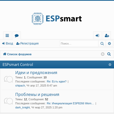
Регистрация
Поис
Р
с
о
хо
е
г
Вход
Р
е
г
и
с
т
р
а
ц
и
я
ы
ру
д
и
с
П
Список форумов
лк
м
т
р
о
ESPsmart Control
и
и
ы
а
ц
с
Идеи и предложения
и
я
к
Темы
:
1
,
Сообщения
:
10
Последнее сообщение:
Re: Есть идеи?
shipach
, Чт апр 17, 2025 8:47 am
Проблемы и решения
Темы
:
12
,
Сообщения
:
52
Последнее сообщение:
Re: Инициализация ESP8266 Wem…
dark_knight
, Чт мар 27, 2025 1:20 pm