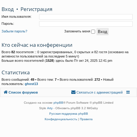
Вход
•
Р
е
г
и
с
т
р
а
ц
и
я
Имя пользователя:
Пароль:
Забыли пароль?
Запомнить меня
Кто сейчас на конференции
Всего
82
посетителя :: 0 зарегистрированных, 0 скрытых и 82 гостя (основано на
активности пользователей за последние 5 минут)
Больше всего посетителей (
1528
) здесь было Пт окт 24, 2025 12:41 pm
Статистика
Всего сообщений:
49
• Всего тем:
7
• Всего пользователей:
272
• Новый
пользователь:
ghost13
Связаться с
Список форумов
С
в
я
з
а
т
ь
с
я
с
а
д
м
и
н
и
с
т
р
а
ц
и
е
й
администрацией
Создано на основе
phpBB
® Forum Software © phpBB Limited
Style
Arty
- Обновить phpBB 3.2 MrGaby
Русская поддержка phpBB
Конфиденциальность
|
Правила