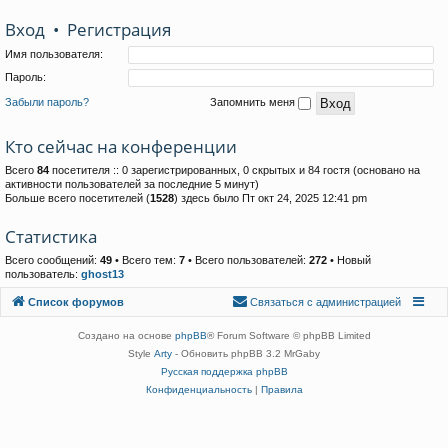
Вход
•
Р
е
г
и
с
т
р
а
ц
и
я
Имя пользователя:
Пароль:
Забыли пароль?
Запомнить меня
Кто сейчас на конференции
Всего
84
посетителя :: 0 зарегистрированных, 0 скрытых и 84 гостя (основано на
активности пользователей за последние 5 минут)
Больше всего посетителей (
1528
) здесь было Пт окт 24, 2025 12:41 pm
Статистика
Всего сообщений:
49
• Всего тем:
7
• Всего пользователей:
272
• Новый
пользователь:
ghost13
Связаться с
Список форумов
С
в
я
з
а
т
ь
с
я
с
а
д
м
и
н
и
с
т
р
а
ц
и
е
й
администрацией
Создано на основе
phpBB
® Forum Software © phpBB Limited
Style
Arty
- Обновить phpBB 3.2 MrGaby
Русская поддержка phpBB
Конфиденциальность
|
Правила