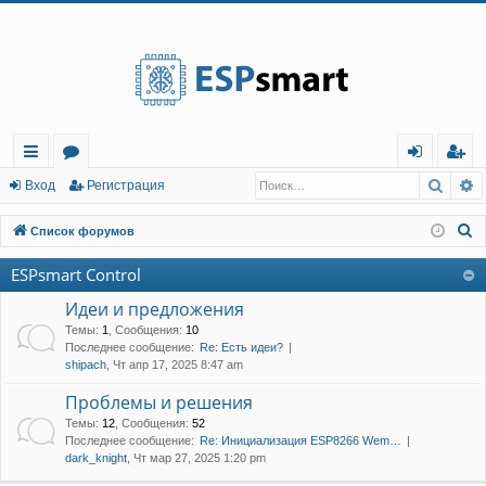
Регистрация
Поис
Р
с
о
хо
е
г
Вход
Р
е
г
и
с
т
р
а
ц
и
я
ы
ру
д
и
с
П
Список форумов
лк
м
т
р
о
ESPsmart Control
и
и
ы
а
ц
с
Идеи и предложения
и
я
к
Темы
:
1
,
Сообщения
:
10
Последнее сообщение:
Re: Есть идеи?
shipach
, Чт апр 17, 2025 8:47 am
Проблемы и решения
Темы
:
12
,
Сообщения
:
52
Последнее сообщение:
Re: Инициализация ESP8266 Wem…
dark_knight
, Чт мар 27, 2025 1:20 pm