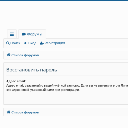
Регистрация
Форумы
с
Поиск
Вход
Р
е
г
и
с
т
р
а
ц
и
я
ы
Список форумов
лк
Восстановить пароль
и
Адрес email:
Адрес email, связанный с вашей учётной записью. Если вы не изменили его в Личн
это адрес email, указанный вами при регистрации.
Связаться с
Список форумов
администрацией