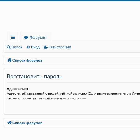
Регистрация
Форумы
с
Поиск
Вход
Р
е
г
и
с
т
р
а
ц
и
я
ы
Список форумов
лк
Восстановить пароль
и
Адрес email:
Адрес email, связанный с вашей учётной записью. Если вы не изменили его в Личн
это адрес email, указанный вами при регистрации.
Связаться с
Список форумов
администрацией