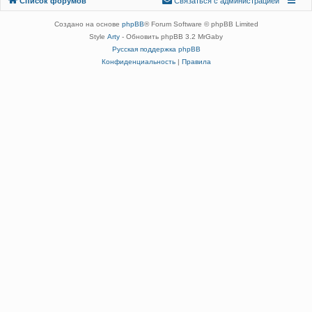
Список форумов
С
в
я
з
а
т
ь
с
я
с
а
д
м
и
н
и
с
т
р
а
ц
и
е
й
администрацией
Создано на основе
phpBB
® Forum Software © phpBB Limited
Style
Arty
- Обновить phpBB 3.2 MrGaby
Русская поддержка phpBB
Конфиденциальность
|
Правила