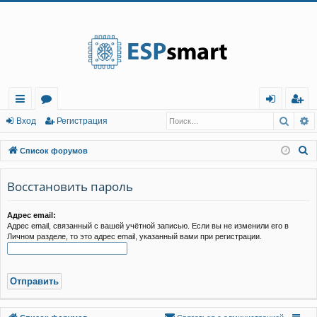
Регистрация
Поис
Р
с
о
хо
е
г
Вход
Р
е
г
и
с
т
р
а
ц
и
я
ы
ру
д
и
с
П
Список форумов
лк
м
т
р
о
и
Восстановить пароль
и
ы
а
ц
с
и
я
к
Адрес email:
Адрес email, связанный с вашей учётной записью. Если вы не изменили его в
Личном разделе, то это адрес email, указанный вами при регистрации.
Связаться с