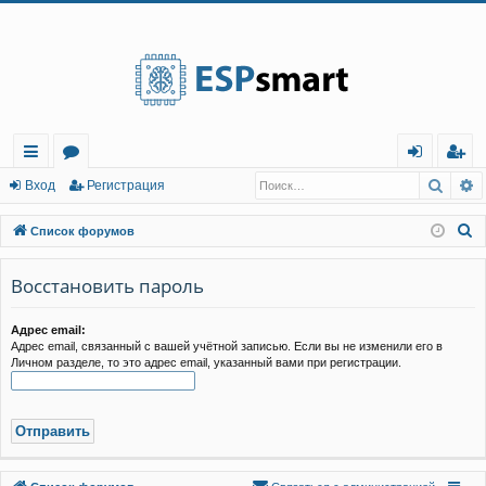
Регистрация
Поис
Р
с
о
хо
е
г
Вход
Р
е
г
и
с
т
р
а
ц
и
я
ы
ру
д
и
с
П
Список форумов
лк
м
т
р
о
и
Восстановить пароль
и
ы
а
ц
с
и
я
к
Адрес email:
Адрес email, связанный с вашей учётной записью. Если вы не изменили его в
Личном разделе, то это адрес email, указанный вами при регистрации.
Связаться с