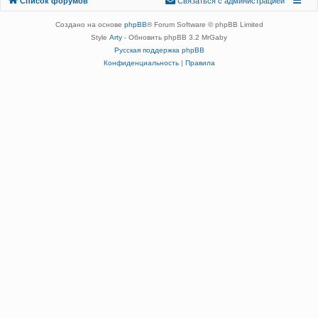
Список форумов
С
в
я
з
а
т
ь
с
я
с
а
д
м
и
н
и
с
т
р
а
ц
и
е
й
администрацией
Создано на основе
phpBB
® Forum Software © phpBB Limited
Style
Arty
- Обновить phpBB 3.2 MrGaby
Русская поддержка phpBB
Конфиденциальность
|
Правила