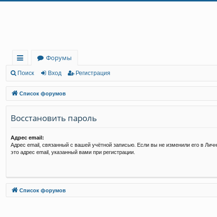
Регистрация
Форумы
с
Поиск
Вход
Р
е
г
и
с
т
р
а
ц
и
я
ы
Список форумов
лк
Восстановить пароль
и
Адрес email:
Адрес email, связанный с вашей учётной записью. Если вы не изменили его в Личн
это адрес email, указанный вами при регистрации.
Связаться с
Список форумов
администрацией