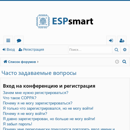
Регистрация
Поис
Р
с
о
хо
е
г
Вход
Р
е
г
и
с
т
р
а
ц
и
я
ы
ру
д
и
с
П
Список форумов
лк
м
т
р
о
Часто задаваемые вопросы
и
и
ы
а
ц
с
Вход на конференцию и регистрация
и
я
к
Зачем мне нужно регистрироваться?
Что такое COPPA?
Почему я не могу зарегистрироваться?
Я только что зарегистрировался, но не могу войти!
Почему я не могу войти?
Я давно зарегистрирован, но больше не могу войти!
Я забыл пароль!
Почему мне периодически приходится повторять ввод имени и