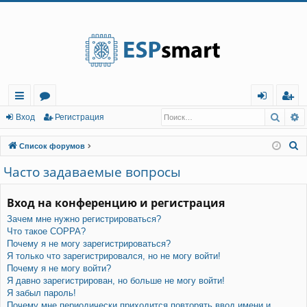
Регистрация
Поис
Р
с
о
хо
е
г
Вход
Р
е
г
и
с
т
р
а
ц
и
я
ы
ру
д
и
с
П
Список форумов
лк
м
т
р
о
Часто задаваемые вопросы
и
и
ы
а
ц
с
Вход на конференцию и регистрация
и
я
к
Зачем мне нужно регистрироваться?
Что такое COPPA?
Почему я не могу зарегистрироваться?
Я только что зарегистрировался, но не могу войти!
Почему я не могу войти?
Я давно зарегистрирован, но больше не могу войти!
Я забыл пароль!
Почему мне периодически приходится повторять ввод имени и