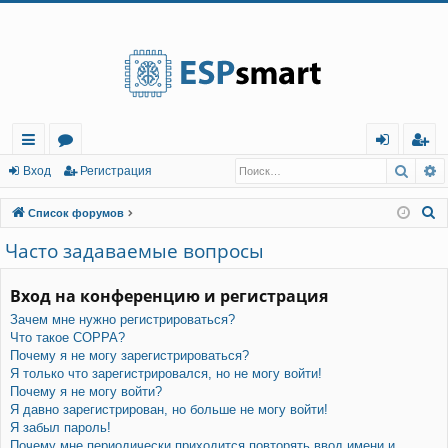
Регистрация
Поис
Р
с
о
хо
е
г
Вход
Р
е
г
и
с
т
р
а
ц
и
я
ы
ру
д
и
с
П
Список форумов
лк
м
т
р
о
Часто задаваемые вопросы
и
и
ы
а
ц
с
Вход на конференцию и регистрация
и
я
к
Зачем мне нужно регистрироваться?
Что такое COPPA?
Почему я не могу зарегистрироваться?
Я только что зарегистрировался, но не могу войти!
Почему я не могу войти?
Я давно зарегистрирован, но больше не могу войти!
Я забыл пароль!
Почему мне периодически приходится повторять ввод имени и