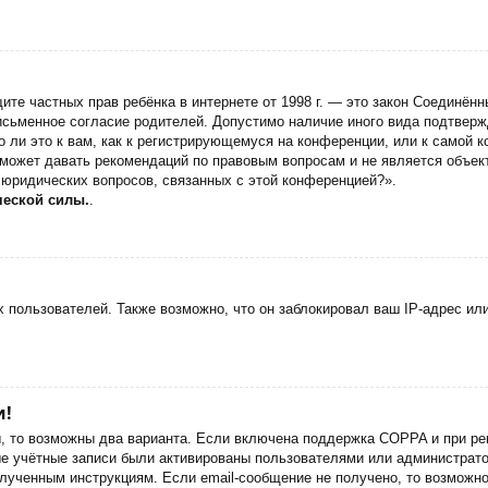
 защите частных прав ребёнка в интернете от 1998 г. — это закон Соедин
сьменное согласие родителей. Допустимо наличие иного вида подтверж
 ли это к вам, как к регистрирующемуся на конференции, или к самой 
 может давать рекомендаций по правовым вопросам и не является объек
 юридических вопросов, связанных с этой конференцией?».
ческой силы.
.
пользователей. Также возможно, что он заблокировал ваш IP-адрес или
и!
ы, то возможны два варианта. Если включена поддержка COPPA и при рег
ые учётные записи были активированы пользователями или администрато
лученным инструкциям. Если email-сообщение не получено, то возможно