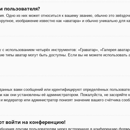
м пользователя?
я. Одно из них может относиться к вашему званию, обычно это звёздоч
 крупное, изображение известно как «аватара» и обычно уникально для к
 с использованием четырёх инструментов: «Граватар», «Галерея аватар
акие типы аватар могут быть доступны. Если вы не можете использовать
данных вами сообщений или идентифицируют определённых пользовател
к как они установлены её администратором. Пожалуйста, не засоряйте
 и модератор или администратор понизят значение вашего счётчика соо
уют войти на конференцию!
ообщения другим пользователям через встроенную в конференцию форму