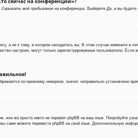
Кто сейчас на конференции»?
ю
Скрывать моё пребывание на конференции
. Выберите
Да
, и вы будет
у, а не к тому, в котором находитесь вы. В этом случае измените в лич
ьшинство настроек, могут только зарегистрированные пользователи. Если 
равильное!
ображается по-прежнему неверное, значит, неправильно установлено вр
и, или же просто никто не перевёл phpBB на ваш язык. Попробуйте узн
 то вы сами можете перевести phpBB на свой язык. Дополнительную инф