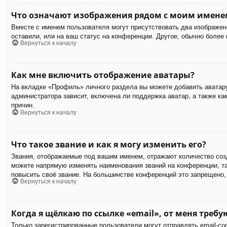
Что означают изображения рядом с моим имене
Вместе с именем пользователя могут присутствовать два изображени
оставили, или на ваш статус на конференции. Другое, обычно более
Вернуться к началу
Как мне включить отображение аватары?
На вкладке «Профиль» личного раздела вы можете добавить аватару
администратора зависит, включена ли поддержка аватар, а также к
причин.
Вернуться к началу
Что такое звание и как я могу изменить его?
Звания, отображаемые под вашим именем, отражают количество соз
можете напрямую изменять наименования званий на конференции, та
повысить своё звание. На большинстве конференций это запрещено,
Вернуться к началу
Когда я щёлкаю по ссылке «email», от меня треб
Только зарегистрированные пользователи могут отправлять email-с