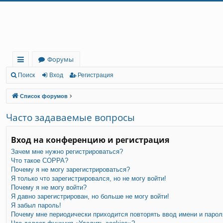
Регистрация
Форумы
с
Поиск
Вход
Р
е
г
и
с
т
р
а
ц
и
я
ы
Список форумов
лк
Часто задаваемые вопросы
и
Вход на конференцию и регистрация
Зачем мне нужно регистрироваться?
Что такое COPPA?
Почему я не могу зарегистрироваться?
Я только что зарегистрировался, но не могу войти!
Почему я не могу войти?
Я давно зарегистрирован, но больше не могу войти!
Я забыл пароль!
Почему мне периодически приходится повторять ввод имени и парол