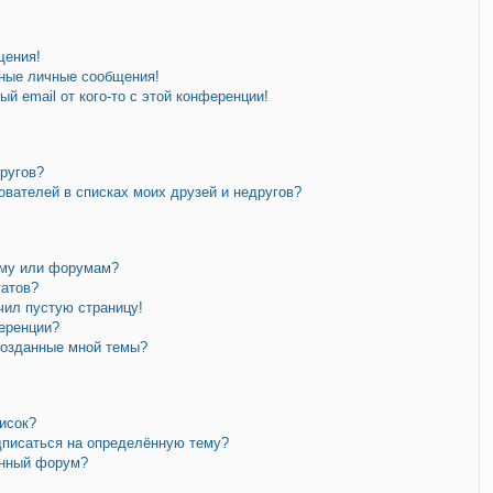
щения!
ные личные сообщения!
й email от кого-то с этой конференции!
другов?
ователей в списках моих друзей и недругов?
уму или форумам?
татов?
чил пустую страницу!
еренции?
созданные мной темы?
исок?
дписаться на определённую тему?
ённый форум?