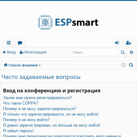
Регистрация
Поис
Р
с
о
хо
е
г
Вход
Р
е
г
и
с
т
р
а
ц
и
я
ы
ру
д
и
с
П
Список форумов
лк
м
т
р
о
Часто задаваемые вопросы
и
и
ы
а
ц
с
Вход на конференцию и регистрация
и
я
к
Зачем мне нужно регистрироваться?
Что такое COPPA?
Почему я не могу зарегистрироваться?
Я только что зарегистрировался, но не могу войти!
Почему я не могу войти?
Я давно зарегистрирован, но больше не могу войти!
Я забыл пароль!
Почему мне периодически приходится повторять ввод имени и