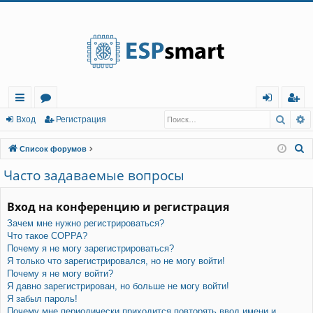
Регистрация
Поис
Р
с
о
хо
е
г
Вход
Р
е
г
и
с
т
р
а
ц
и
я
ы
ру
д
и
с
П
Список форумов
лк
м
т
р
о
Часто задаваемые вопросы
и
и
ы
а
ц
с
Вход на конференцию и регистрация
и
я
к
Зачем мне нужно регистрироваться?
Что такое COPPA?
Почему я не могу зарегистрироваться?
Я только что зарегистрировался, но не могу войти!
Почему я не могу войти?
Я давно зарегистрирован, но больше не могу войти!
Я забыл пароль!
Почему мне периодически приходится повторять ввод имени и