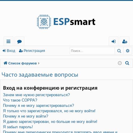
Регистрация
Поис
Р
с
о
хо
е
г
Вход
Р
е
г
и
с
т
р
а
ц
и
я
ы
ру
д
и
с
П
Список форумов
лк
м
т
р
о
Часто задаваемые вопросы
и
и
ы
а
ц
с
Вход на конференцию и регистрация
и
я
к
Зачем мне нужно регистрироваться?
Что такое COPPA?
Почему я не могу зарегистрироваться?
Я только что зарегистрировался, но не могу войти!
Почему я не могу войти?
Я давно зарегистрирован, но больше не могу войти!
Я забыл пароль!
Почему мне периодически приходится повторять ввод имени и