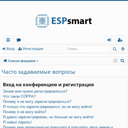
Регистрация
Поис
Р
с
о
хо
е
г
Вход
Р
е
г
и
с
т
р
а
ц
и
я
ы
ру
д
и
с
П
Список форумов
лк
м
т
р
о
Часто задаваемые вопросы
и
и
ы
а
ц
с
Вход на конференцию и регистрация
и
я
к
Зачем мне нужно регистрироваться?
Что такое COPPA?
Почему я не могу зарегистрироваться?
Я только что зарегистрировался, но не могу войти!
Почему я не могу войти?
Я давно зарегистрирован, но больше не могу войти!
Я забыл пароль!
Почему мне периодически приходится повторять ввод имени и