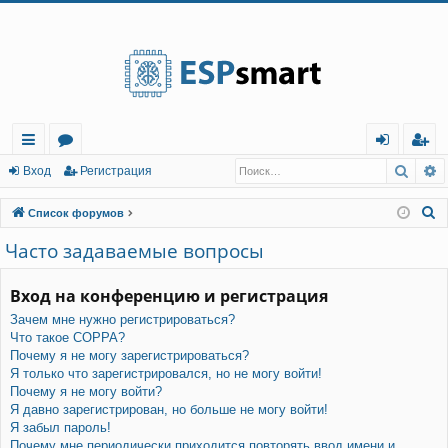
Регистрация
Поис
Р
с
о
хо
е
г
Вход
Р
е
г
и
с
т
р
а
ц
и
я
ы
ру
д
и
с
П
Список форумов
лк
м
т
р
о
Часто задаваемые вопросы
и
и
ы
а
ц
с
Вход на конференцию и регистрация
и
я
к
Зачем мне нужно регистрироваться?
Что такое COPPA?
Почему я не могу зарегистрироваться?
Я только что зарегистрировался, но не могу войти!
Почему я не могу войти?
Я давно зарегистрирован, но больше не могу войти!
Я забыл пароль!
Почему мне периодически приходится повторять ввод имени и