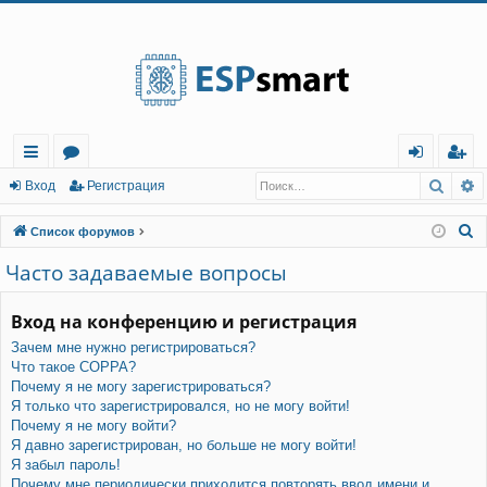
Регистрация
Поис
Р
с
о
хо
е
г
Вход
Р
е
г
и
с
т
р
а
ц
и
я
ы
ру
д
и
с
П
Список форумов
лк
м
т
р
о
Часто задаваемые вопросы
и
и
ы
а
ц
с
Вход на конференцию и регистрация
и
я
к
Зачем мне нужно регистрироваться?
Что такое COPPA?
Почему я не могу зарегистрироваться?
Я только что зарегистрировался, но не могу войти!
Почему я не могу войти?
Я давно зарегистрирован, но больше не могу войти!
Я забыл пароль!
Почему мне периодически приходится повторять ввод имени и