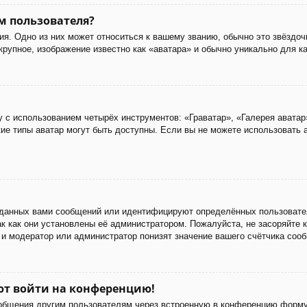
м пользователя?
я. Одно из них может относиться к вашему званию, обычно это звёздоч
 крупное, изображение известно как «аватара» и обычно уникально для к
 с использованием четырёх инструментов: «Граватар», «Галерея аватар
акие типы аватар могут быть доступны. Если вы не можете использовать
данных вами сообщений или идентифицируют определённых пользовател
к как они установлены её администратором. Пожалуйста, не засоряйте
 и модератор или администратор понизят значение вашего счётчика соо
уют войти на конференцию!
ообщения другим пользователям через встроенную в конференцию форму