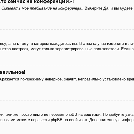
Кто сейчас на конференции»?
ю
Скрывать моё пребывание на конференции
. Выберите
Да
, и вы будет
у, а не к тому, в котором находитесь вы. В этом случае измените в лич
ьшинство настроек, могут только зарегистрированные пользователи. Если 
равильное!
ображается по-прежнему неверное, значит, неправильно установлено вр
и, или же просто никто не перевёл phpBB на ваш язык. Попробуйте узн
 то вы сами можете перевести phpBB на свой язык. Дополнительную инф