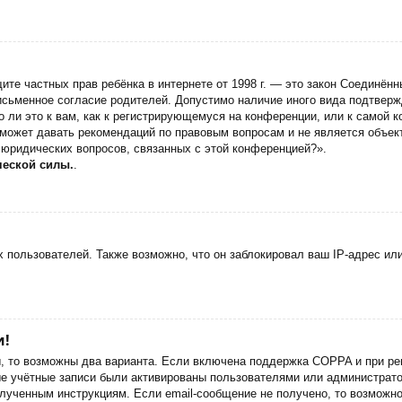
 защите частных прав ребёнка в интернете от 1998 г. — это закон Соедин
сьменное согласие родителей. Допустимо наличие иного вида подтверж
 ли это к вам, как к регистрирующемуся на конференции, или к самой 
 может давать рекомендаций по правовым вопросам и не является объек
 юридических вопросов, связанных с этой конференцией?».
ческой силы.
.
пользователей. Также возможно, что он заблокировал ваш IP-адрес или
и!
ы, то возможны два варианта. Если включена поддержка COPPA и при рег
ые учётные записи были активированы пользователями или администрато
лученным инструкциям. Если email-сообщение не получено, то возможно