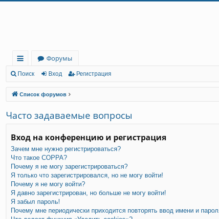
Регистрация
Форумы
с
Поиск
Вход
Р
е
г
и
с
т
р
а
ц
и
я
ы
Список форумов
лк
Часто задаваемые вопросы
и
Вход на конференцию и регистрация
Зачем мне нужно регистрироваться?
Что такое COPPA?
Почему я не могу зарегистрироваться?
Я только что зарегистрировался, но не могу войти!
Почему я не могу войти?
Я давно зарегистрирован, но больше не могу войти!
Я забыл пароль!
Почему мне периодически приходится повторять ввод имени и парол