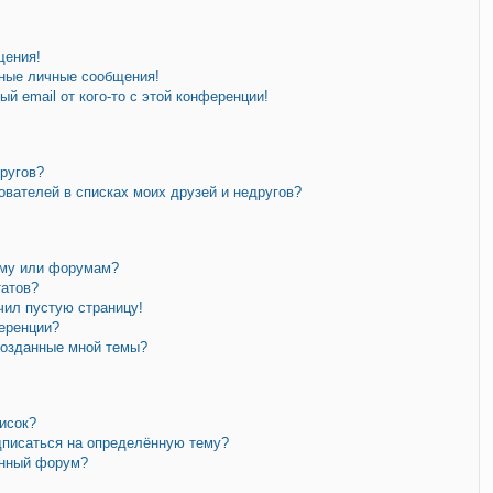
щения!
ные личные сообщения!
й email от кого-то с этой конференции!
другов?
ователей в списках моих друзей и недругов?
уму или форумам?
татов?
чил пустую страницу!
еренции?
созданные мной темы?
исок?
дписаться на определённую тему?
ённый форум?