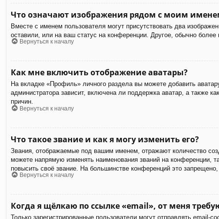
Что означают изображения рядом с моим имене
Вместе с именем пользователя могут присутствовать два изображени
оставили, или на ваш статус на конференции. Другое, обычно более
Вернуться к началу
Как мне включить отображение аватары?
На вкладке «Профиль» личного раздела вы можете добавить аватару
администратора зависит, включена ли поддержка аватар, а также к
причин.
Вернуться к началу
Что такое звание и как я могу изменить его?
Звания, отображаемые под вашим именем, отражают количество соз
можете напрямую изменять наименования званий на конференции, та
повысить своё звание. На большинстве конференций это запрещено,
Вернуться к началу
Когда я щёлкаю по ссылке «email», от меня треб
Только зарегистрированные пользователи могут отправлять email-с