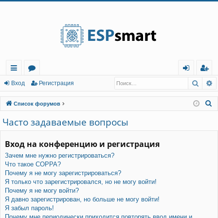
Регистрация
Поис
Р
с
о
хо
е
г
Вход
Р
е
г
и
с
т
р
а
ц
и
я
ы
ру
д
и
с
П
Список форумов
лк
м
т
р
о
Часто задаваемые вопросы
и
и
ы
а
ц
с
Вход на конференцию и регистрация
и
я
к
Зачем мне нужно регистрироваться?
Что такое COPPA?
Почему я не могу зарегистрироваться?
Я только что зарегистрировался, но не могу войти!
Почему я не могу войти?
Я давно зарегистрирован, но больше не могу войти!
Я забыл пароль!
Почему мне периодически приходится повторять ввод имени и