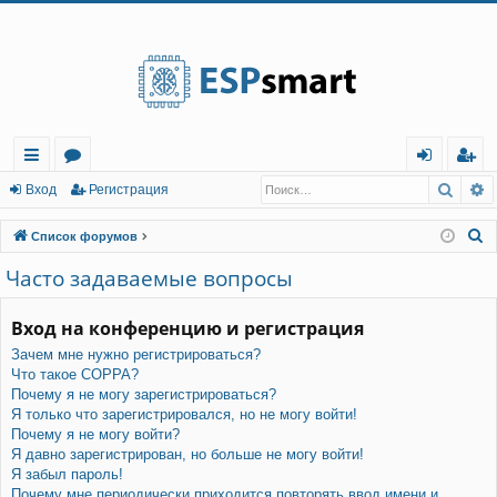
Регистрация
Поис
Р
с
о
хо
е
г
Вход
Р
е
г
и
с
т
р
а
ц
и
я
ы
ру
д
и
с
П
Список форумов
лк
м
т
р
о
Часто задаваемые вопросы
и
и
ы
а
ц
с
Вход на конференцию и регистрация
и
я
к
Зачем мне нужно регистрироваться?
Что такое COPPA?
Почему я не могу зарегистрироваться?
Я только что зарегистрировался, но не могу войти!
Почему я не могу войти?
Я давно зарегистрирован, но больше не могу войти!
Я забыл пароль!
Почему мне периодически приходится повторять ввод имени и