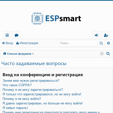
Регистрация
Поис
Р
с
о
хо
е
г
Вход
Р
е
г
и
с
т
р
а
ц
и
я
ы
ру
д
и
с
П
Список форумов
лк
м
т
р
о
Часто задаваемые вопросы
и
и
ы
а
ц
с
Вход на конференцию и регистрация
и
я
к
Зачем мне нужно регистрироваться?
Что такое COPPA?
Почему я не могу зарегистрироваться?
Я только что зарегистрировался, но не могу войти!
Почему я не могу войти?
Я давно зарегистрирован, но больше не могу войти!
Я забыл пароль!
Почему мне периодически приходится повторять ввод имени и