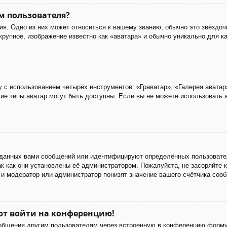
м пользователя?
я. Одно из них может относиться к вашему званию, обычно это звёздоч
 крупное, изображение известно как «аватара» и обычно уникально для к
 с использованием четырёх инструментов: «Граватар», «Галерея аватар
акие типы аватар могут быть доступны. Если вы не можете использовать
данных вами сообщений или идентифицируют определённых пользовател
к как они установлены её администратором. Пожалуйста, не засоряйте
 и модератор или администратор понизят значение вашего счётчика соо
уют войти на конференцию!
ообщения другим пользователям через встроенную в конференцию форму