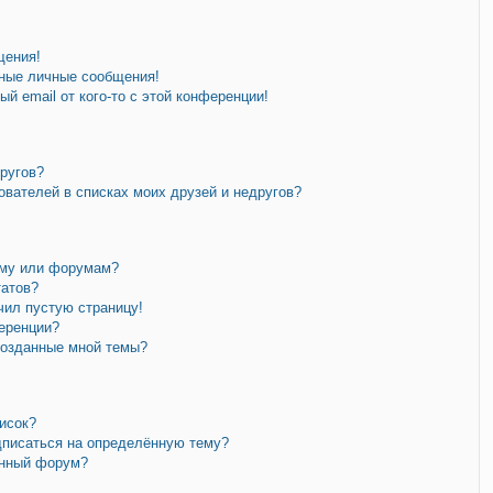
щения!
ные личные сообщения!
й email от кого-то с этой конференции!
другов?
ователей в списках моих друзей и недругов?
уму или форумам?
татов?
чил пустую страницу!
еренции?
созданные мной темы?
исок?
дписаться на определённую тему?
ённый форум?