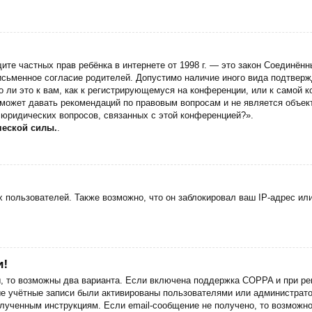
 защите частных прав ребёнка в интернете от 1998 г. — это закон Соедин
сьменное согласие родителей. Допустимо наличие иного вида подтверж
 ли это к вам, как к регистрирующемуся на конференции, или к самой 
 может давать рекомендаций по правовым вопросам и не является объек
 юридических вопросов, связанных с этой конференцией?».
ческой силы.
.
пользователей. Также возможно, что он заблокировал ваш IP-адрес или
и!
ы, то возможны два варианта. Если включена поддержка COPPA и при рег
ые учётные записи были активированы пользователями или администрато
лученным инструкциям. Если email-сообщение не получено, то возможно