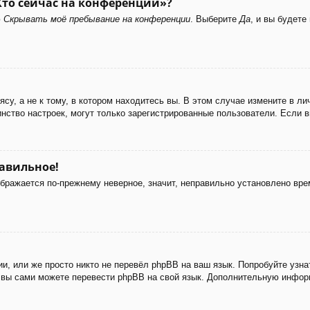
Кто сейчас на конференции»?
ю
Скрывать моё пребывание на конференции
. Выберите
Да
, и вы будет
у, а не к тому, в котором находитесь вы. В этом случае измените в лич
ьшинство настроек, могут только зарегистрированные пользователи. Если 
равильное!
ображается по-прежнему неверное, значит, неправильно установлено вр
и, или же просто никто не перевёл phpBB на ваш язык. Попробуйте узн
 то вы сами можете перевести phpBB на свой язык. Дополнительную инф