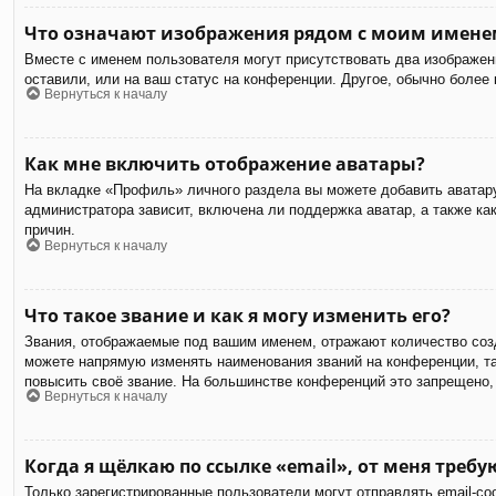
Что означают изображения рядом с моим имене
Вместе с именем пользователя могут присутствовать два изображени
оставили, или на ваш статус на конференции. Другое, обычно более
Вернуться к началу
Как мне включить отображение аватары?
На вкладке «Профиль» личного раздела вы можете добавить аватару
администратора зависит, включена ли поддержка аватар, а также к
причин.
Вернуться к началу
Что такое звание и как я могу изменить его?
Звания, отображаемые под вашим именем, отражают количество соз
можете напрямую изменять наименования званий на конференции, та
повысить своё звание. На большинстве конференций это запрещено,
Вернуться к началу
Когда я щёлкаю по ссылке «email», от меня треб
Только зарегистрированные пользователи могут отправлять email-с