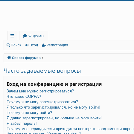
Регистрация
Форумы
с
Поиск
Вход
Р
е
г
и
с
т
р
а
ц
и
я
ы
Список форумов
лк
Часто задаваемые вопросы
и
Вход на конференцию и регистрация
Зачем мне нужно регистрироваться?
Что такое COPPA?
Почему я не могу зарегистрироваться?
Я только что зарегистрировался, но не могу войти!
Почему я не могу войти?
Я давно зарегистрирован, но больше не могу войти!
Я забыл пароль!
Почему мне периодически приходится повторять ввод имени и парол