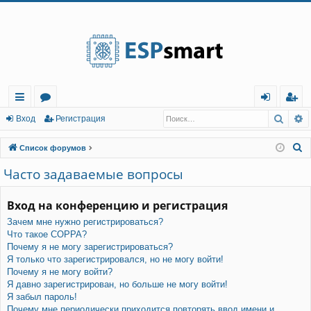
Регистрация
Поис
Р
с
о
хо
е
г
Вход
Р
е
г
и
с
т
р
а
ц
и
я
ы
ру
д
и
с
П
Список форумов
лк
м
т
р
о
Часто задаваемые вопросы
и
и
ы
а
ц
с
Вход на конференцию и регистрация
и
я
к
Зачем мне нужно регистрироваться?
Что такое COPPA?
Почему я не могу зарегистрироваться?
Я только что зарегистрировался, но не могу войти!
Почему я не могу войти?
Я давно зарегистрирован, но больше не могу войти!
Я забыл пароль!
Почему мне периодически приходится повторять ввод имени и