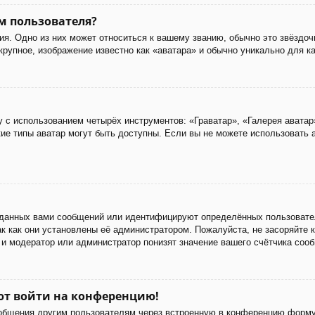
м пользователя?
я. Одно из них может относиться к вашему званию, обычно это звёздоч
 крупное, изображение известно как «аватара» и обычно уникально для к
 с использованием четырёх инструментов: «Граватар», «Галерея аватар
акие типы аватар могут быть доступны. Если вы не можете использовать
данных вами сообщений или идентифицируют определённых пользовател
к как они установлены её администратором. Пожалуйста, не засоряйте
 и модератор или администратор понизят значение вашего счётчика соо
уют войти на конференцию!
ообщения другим пользователям через встроенную в конференцию форму