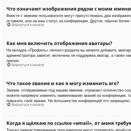
Что означают изображения рядом с моим имене
Вместе с именем пользователя могут присутствовать два изображени
оставили, или на ваш статус на конференции. Другое, обычно более
Вернуться к началу
Как мне включить отображение аватары?
На вкладке «Профиль» личного раздела вы можете добавить аватару
администратора зависит, включена ли поддержка аватар, а также к
причин.
Вернуться к началу
Что такое звание и как я могу изменить его?
Звания, отображаемые под вашим именем, отражают количество соз
можете напрямую изменять наименования званий на конференции, та
повысить своё звание. На большинстве конференций это запрещено,
Вернуться к началу
Когда я щёлкаю по ссылке «email», от меня треб
Только зарегистрированные пользователи могут отправлять email-с