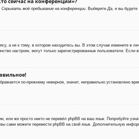
Кто сейчас на конференции»?
ю
Скрывать моё пребывание на конференции
. Выберите
Да
, и вы будет
у, а не к тому, в котором находитесь вы. В этом случае измените в лич
ьшинство настроек, могут только зарегистрированные пользователи. Если 
равильное!
ображается по-прежнему неверное, значит, неправильно установлено вр
и, или же просто никто не перевёл phpBB на ваш язык. Попробуйте узн
 то вы сами можете перевести phpBB на свой язык. Дополнительную инф