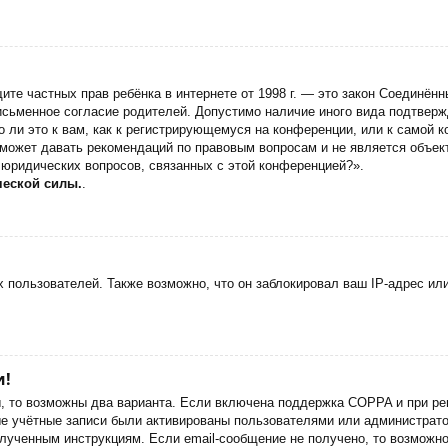
 защите частных прав ребёнка в интернете от 1998 г. — это закон Соедин
сьменное согласие родителей. Допустимо наличие иного вида подтверж
 ли это к вам, как к регистрирующемуся на конференции, или к самой 
 может давать рекомендаций по правовым вопросам и не является объек
 юридических вопросов, связанных с этой конференцией?».
ческой силы.
.
пользователей. Также возможно, что он заблокировал ваш IP-адрес или
и!
ы, то возможны два варианта. Если включена поддержка COPPA и при рег
ые учётные записи были активированы пользователями или администрато
лученным инструкциям. Если email-сообщение не получено, то возможно