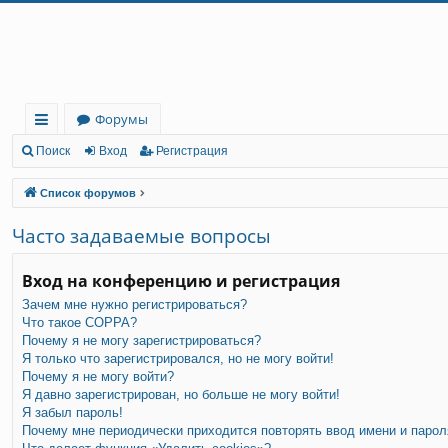
Регистрация
Форумы
с
Поиск
Вход
Р
е
г
и
с
т
р
а
ц
и
я
ы
Список форумов
лк
Часто задаваемые вопросы
и
Вход на конференцию и регистрация
Зачем мне нужно регистрироваться?
Что такое COPPA?
Почему я не могу зарегистрироваться?
Я только что зарегистрировался, но не могу войти!
Почему я не могу войти?
Я давно зарегистрирован, но больше не могу войти!
Я забыл пароль!
Почему мне периодически приходится повторять ввод имени и парол