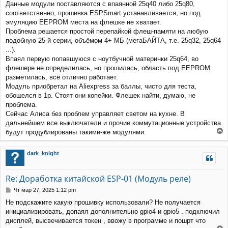
Данные модули поставляются с впаянной 25q40 либо 25q80,
соответственно, прошивка ESPSmart устанавливается, но под
эмуляцию EEPROM места на флешке не хватает.
Проблема решается простой перепайкой флеш-памяти на любую
подобную 25-й серии, объёмом 4+ МБ (мегаБАЙТА, т.е. 25q32, 25q64
...).
Впаял первую попавшуюся с ноутбучной материнки 25q64, во
флешере не определилась, но прошилась, область под EEPROM
разметилась, всё отлично работает.
Модуль приобретал на Aliexpress за баллы, чисто для теста,
обошелся в 1р. Стоят они копейки. Флешек найти, думаю, не
проблема.
Сейчас Алиса без проблем управляет светом на кухне. В
дальнейшем все выключатели и прочие коммутационные устройства
будут продублированы такими-же модулями.
е
р
dark_knight
н
у
т
Re: Доработка китайской ESP-01 (Модуль реле)
ь
с
С
Чт мар 27, 2025 1:12 pm
я
о
Не подскажите какую прошивку использовали? Не получается
к
о
инициализировать, допаял дополнительно gpio4 и gpio5 . подключил
н
б
щ
а
дисплей, высвечивается токен , ввожу в программе и пошрт что
е