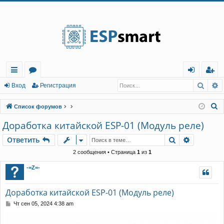
Регистрация
Поис
Р
с
о
хо
е
г
Вход
Р
е
г
и
с
т
р
а
ц
и
я
ы
ру
д
и
с
П
Список форумов
лк
м
т
р
о
Доработка китайской ESP-01 (Модуль реле)
и
и
ы
а
ц
Ответить
Поиск
Расшире
О
т
в
е
т
и
т
ь
с
и
я
к
2 сообщения • Страница
1
из
1
-=Z=-
Доработка китайской ESP-01 (Модуль реле)
С
Чт сен 05, 2024 4:38 am
о
о