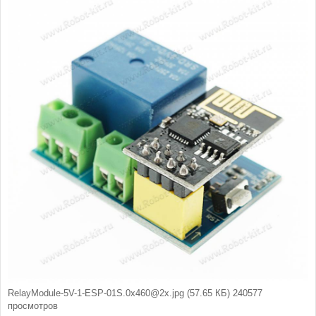
б
щ
е
н
и
е
RelayModule-5V-1-ESP-01S.0x460@2x.jpg (57.65 КБ) 240577
просмотров