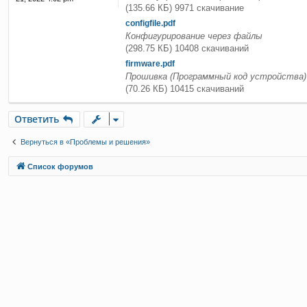
(135.66 КБ) 9971 скачивание
configfile.pdf
Конфигурирование через файлы
(298.75 КБ) 10408 скачиваний
firmware.pdf
Прошивка (Программный код устройства)
(70.26 КБ) 10415 скачиваний
Ответить
О
т
в
е
т
и
т
ь
Вернуться в «Проблемы и решения»
Связаться с
Список форумов
администрацией