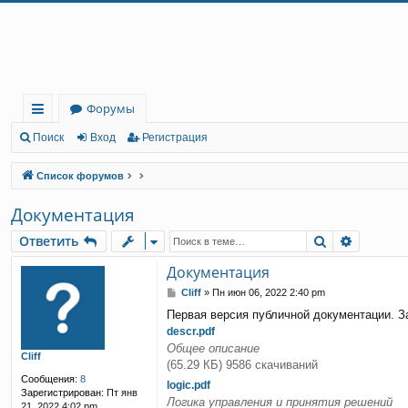
Регистрация
Форумы
с
Поиск
Вход
Р
е
г
и
с
т
р
а
ц
и
я
ы
Список форумов
лк
Документация
и
Ответить
Поиск
Расшир
О
т
в
е
т
и
т
ь
Документация
С
Cliff
»
Пн июн 06, 2022 2:40 pm
о
Первая версия публичной документации. З
о
descr.pdf
б
щ
Общее описание
Cliff
е
(65.29 КБ) 9586 скачиваний
н
Сообщения:
8
logic.pdf
и
Зарегистрирован:
Пт янв
е
Логика управления и принятия решений
21, 2022 4:02 pm