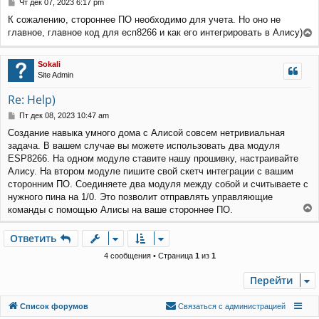
С
Чт дек 07, 2023 6:17 pm
я
о
К сожалению, стороннее ПО необходимо для учета. Но оно не
к
о
главное, главное код для есп8266 и как его интегрировать в Алису)
н
б
е
щ
а
е
р
ч
Sokali
н
н
а
Site Admin
и
у
л
е
т
у
Re: Help)
ь
с
С
Пт дек 08, 2023 10:47 am
я
о
Создание навыка умного дома с Алисой совсем нетривиальная
к
о
задача. В вашем случае вы можете использовать два модуля
н
б
щ
а
ESP8266. На одном модуле ставите нашу прошивку, настраивайте
е
ч
Алису. На втором модуле пишите свой скетч интеграции с вашим
н
а
сторонним ПО. Соединяете два модуля между собой и считываете с
и
л
нужного пина на 1/0. Это позволит отправлять управляющие
е
у
команды с помощью Алисы на ваше стороннее ПО.
е
р
Ответить
О
т
в
е
т
и
т
ь
н
у
4 сообщения • Страница
1
из
1
т
ь
Перейти
с
я
Связаться с
Список форумов
С
в
я
з
а
т
ь
с
я
с
а
д
м
и
н
и
с
т
р
а
ц
и
е
й
к