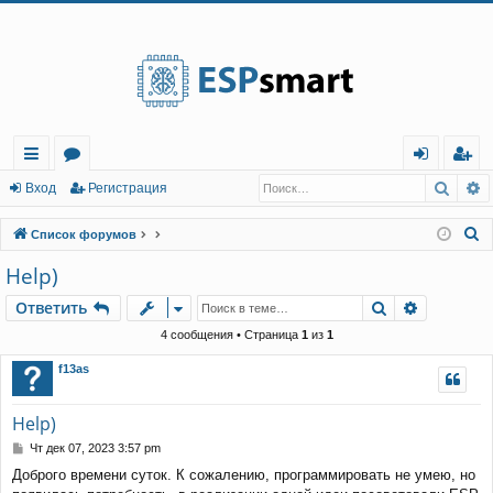
Регистрация
Поис
Р
с
о
хо
е
г
Вход
Р
е
г
и
с
т
р
а
ц
и
я
ы
ру
д
и
с
П
Список форумов
лк
м
т
р
о
Help)
и
и
ы
а
ц
Ответить
Поиск
Расшире
О
т
в
е
т
и
т
ь
с
и
я
к
4 сообщения • Страница
1
из
1
f13as
Help)
С
Чт дек 07, 2023 3:57 pm
о
Доброго времени суток. К сожалению, программировать не умею, но
о