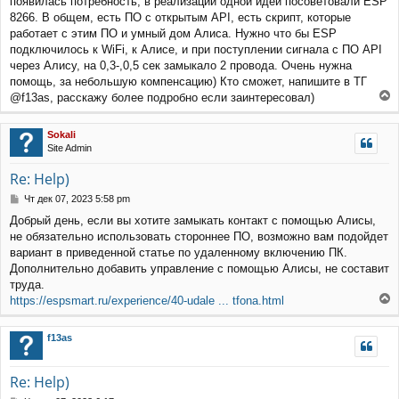
появилась потребность, в реализации одной идеи посоветовали ESP
б
щ
8266. В общем, есть ПО с открытым API, есть скрипт, которые
е
работает с этим ПО и умный дом Алиса. Нужно что бы ESP
н
подключилось к WiFi, к Алисе, и при поступлении сигнала с ПО API
и
через Алису, на 0,3-,0,5 сек замыкало 2 провода. Очень нужна
е
помощь, за небольшую компенсацию) Кто сможет, напишите в ТГ
@f13as, расскажу более подробно если заинтересовал)
е
р
Sokali
н
Site Admin
у
т
Re: Help)
ь
с
С
Чт дек 07, 2023 5:58 pm
я
о
Добрый день, если вы хотите замыкать контакт с помощью Алисы,
к
о
не обязательно использовать стороннее ПО, возможно вам подойдет
н
б
щ
а
вариант в приведенной статье по удаленному включению ПК.
е
ч
Дополнительно добавить управление с помощью Алисы, не составит
н
а
труда.
и
л
https://espsmart.ru/experience/40-udale ... tfona.html
е
у
е
р
f13as
н
у
т
Re: Help)
ь
с