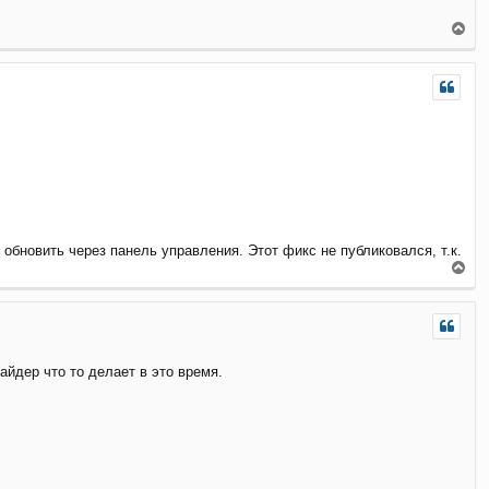
В
е
р
н
у
т
ь
с
я
к
н
а
ч
 обновить через панель управления. Этот фикс не публиковался, т.к.
а
В
л
е
у
р
н
у
т
йдер что то делает в это время.
ь
с
я
к
н
а
ч