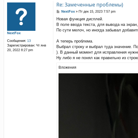
Re: Замеченные проблемы)
С
NextFox
»
Пт дек 15, 2023 7:57 pm
о
Новая функция дисплей.
о
В поле ввода текста, для вывода на экран
б
щ
По сути мелоч, но иногда забывал добавит
NextFox
е
н
Сообщения:
13
А теперь проблема.
и
Зарегистрирован:
Чт янв
Выбрал строку и выбрал туда значение. По
е
20, 2022 8:27 pm
). В данный момент для исправления нужно
Ну либо я не понял как правильно из строк
Вложения