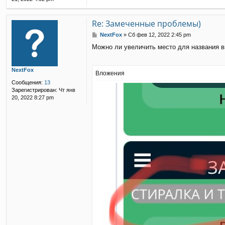
Re: Замеченные проблемы)
С
NextFox
»
Сб фев 12, 2022 2:45 pm
о
Можно ли увеличить место для названия в
о
б
щ
NextFox
е
Вложения
н
Сообщения:
13
и
Зарегистрирован:
Чт янв
е
20, 2022 8:27 pm