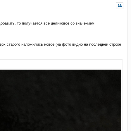
н
у
т
ь
с
добавить, то получается все целиковое со значением.
я
к
н
а
ерх старого наложились новое (на фото видно на последней строке
ч
а
л
у