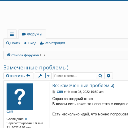
Регистрация
Форумы
с
Поиск
Вход
Р
е
г
и
с
т
р
а
ц
и
я
ы
Список форумов
лк
Замеченные проблемы)
и
Ответить
Поиск
Расшир
О
т
в
е
т
и
т
ь
Re: Замеченные проблемы)
С
Cliff
»
Чт фев 03, 2022 10:50 am
о
Сорян за поздний ответ.
о
В целом есть какая-то непонятка с соедин
б
щ
Cliff
е
Есть несколько идей, что можно попробов
н
Сообщения:
8
и
Зарегистрирован:
Пт янв
е
21, 2022 4:02 pm