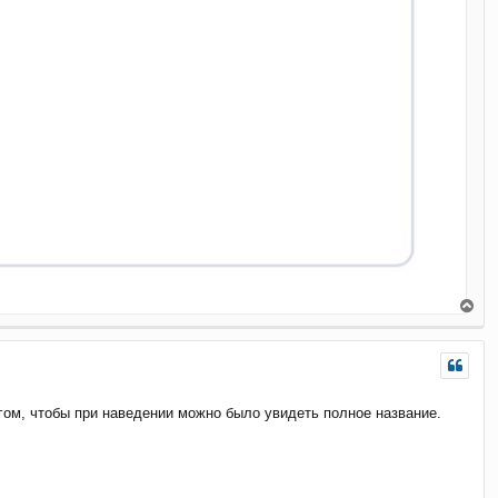
В
е
р
н
у
т
гом, чтобы при наведении можно было увидеть полное название.
ь
с
я
к
н