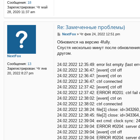
и
Сообщения:
18
е
Зарегистрирован:
Чт май
28, 2020 11:37 am
Re: Замеченные проблемы)
С
NextFox
»
Чт фев 24, 2022 12:51 pm
о
Обновился на версию 4fully.
о
Спустя несколько минут после обновления 
б
щ
другом.
NextFox
е
н
Сообщения:
13
24.02.2022 12:35:49: error list empty (last er
и
Зарегистрирован:
Чт янв
24.02.2022 12:36:47: [event] ctrl off
е
20, 2022 8:27 pm
24.02.2022 12:36:47: [event] ctrl on
24.02.2022 12:36:47: ctrl connected
24.02.2022 12:37:42: [event] ctrl off
24.02.2022 12:37:42: ERROR #0201: ctrl fail
24.02.2022 12:38:02: [event] ctrl on
24.02.2022 12:38:02: ctrl connected
24.02.2022 12:38:24: file[1] close: id=343260
24.02.2022 12:38:45: file[2] close: id=343364
24.02.2022 12:39:04: ext cmd: clock sync: 2
24.02.2022 12:39:04: ERROR #0204: server di
24.02.2022 12:39:04: [event] ctrl off
24.02.2022 12:39:04: ERROR #0204: server di