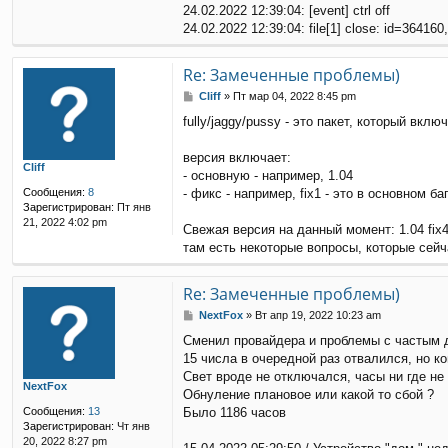
24.02.2022 12:39:04: [event] ctrl off
24.02.2022 12:39:04: file[1] close: id=364160
Re: Замеченные проблемы)
С
Cliff
»
Пт мар 04, 2022 8:45 pm
о
fully/jaggy/pussy - это пакет, который вкл
о
б
щ
версия включает:
Cliff
е
- основную - например, 1.04
н
Сообщения:
8
- фикс - например, fix1 - это в основном 
и
Зарегистрирован:
Пт янв
е
21, 2022 4:02 pm
Свежая версия на данный момент: 1.04 fix4
там есть некоторые вопросы, которые сейч
Re: Замеченные проблемы)
С
NextFox
»
Вт апр 19, 2022 10:23 am
о
Сменил провайдера и проблемы с частым ди
о
15 числа в очередной раз отвалился, но 
б
щ
Свет вроде не отключался, часы ни где не
NextFox
е
Обнуление плановое или какой то сбой ?
н
Сообщения:
13
Было 1186 часов
и
Зарегистрирован:
Чт янв
е
20, 2022 8:27 pm