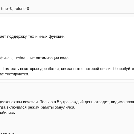
, tmp=0, refcnt=0
ючает поддержку тех и иных функций.
багфиксы, небольшие оптимизации кода.
. Там есть некоторые доработки, связанные с потерей связи. Попробуйте
ас тестируются.
сконектом исчезли. Только в 5 утра каждый день отпадет, видимо прова
когда включился режим работы обнулился.
 сбились.