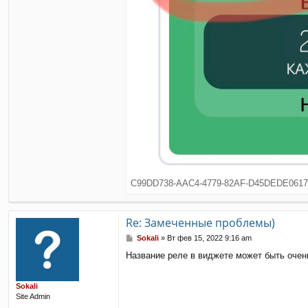
C99DD738-AAC4-4779-82AF-D45DEDE06171.
Re: Замеченные проблемы)
С
Sokali
»
Вт фев 15, 2022 9:16 am
о
Название реле в виджете может быть очен
о
б
щ
Sokali
е
Site Admin
н