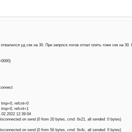
отвалился уд сек на 30. При запросе логов отпал опять тоже сек на 30. 
r=0000)
 connect
, tmp=0, refcnt=0
, tmp=0, refcnt=1
4.02.2022 12:39:04
sconnected on send (0 from 20 bytes, cmd: 0x21, all sended: 0 bytes)
sconnected on send (0 from 56 bytes, cmd: 0x4c, all sended: 0 bytes)