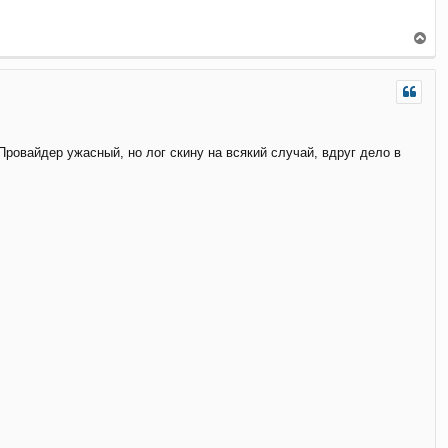
а
ч
а
В
л
е
у
р
н
у
т
ь
с
Провайдер ужасный, но лог скину на всякий случай, вдруг дело в
я
к
н
а
ч
а
л
у