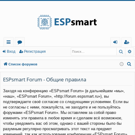
Регистрация
Поис
Р
с
о
хо
е
г
Вход
Р
е
г
и
с
т
р
а
ц
и
я
ы
ру
д
и
с
П
Список форумов
лк
м
т
р
о
и
ESPsmart Forum - Общие правила
и
ы
а
ц
с
и
я
Заходя на конференцию «ESPsmart Forum» (в дальнейшем «мы»,
к
«наш», «ESPsmart Forum», «http://forum.espsmart.ru»), вы
подтверждаете своё согласие со следующими условиями. Если вы
не согласны с ними, пожалуйста, не заходите и не пользуйтесь
форумами «ESPsmart Forum». Мы оставляем за собой право
изменять эти правила в любое время и сделаем всё возможное,
чтобы уведомить вас об этом, однако с вашей стороны было бы
разумным регулярно просматривать этот текст на предмет
изменений, так как использование конференции «ESPsmart Forum»