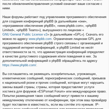
после обновления/исправления условий означает ваше согласие с
ними.
Наши форумы работают под управлением программного обеспечения
для создания конференций phpBB (в дальнейшем «они»,
«программное обеспечение phpBB», «www.phpbb.com», «phpBB
Limited», «phpBB Teams»), выпущенного по лицензии «
GNU General Public License v2
» (в дальнейшем «GPL»). Скачать его
можно по адресу
www.phpbb.com
. Ограничения лицензии GPL для
программного обеспечения phpBB строго связаны с организацией и
поддержкой интернет-конференций, и phpBB Limited не несёт
ответственности за то, что администрация конференций определяет
в качестве допустимого содержания и/или поведения в них. За
дополнительной информацией о phpBB обращайтесь по адресу
https://www.phpbb.com/
.
Вы соглашаетесь не размещать оскорбительных, угрожающих,
клеветнических сообщений, порнографических сообщений, призывов
к национальной розни и прочих сообщений, которые могут нарушить
законы вашей страны, страны, которая предоставляет услуги
хостинга для форумов «ESPsmart Forum» или международное право.
Попытки размещения таких сообщений могут привести к вашему
немедленному отключению от конференции, при этом ваш провайдер
будет поставлен в известность, если мы сочтём это нужным. IP-
адреса всех сообщений сохраняются для возможности проведения