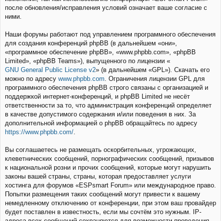
после обновления/исправления условий означает ваше согласие с
ними.
Наши форумы работают под управлением программного обеспечения
для создания конференций phpBB (в дальнейшем «они»,
«программное обеспечение phpBB», «www.phpbb.com», «phpBB
Limited», «phpBB Teams»), выпущенного по лицензии «
GNU General Public License v2
» (в дальнейшем «GPL»). Скачать его
можно по адресу
www.phpbb.com
. Ограничения лицензии GPL для
программного обеспечения phpBB строго связаны с организацией и
поддержкой интернет-конференций, и phpBB Limited не несёт
ответственности за то, что администрация конференций определяет
в качестве допустимого содержания и/или поведения в них. За
дополнительной информацией о phpBB обращайтесь по адресу
https://www.phpbb.com/
.
Вы соглашаетесь не размещать оскорбительных, угрожающих,
клеветнических сообщений, порнографических сообщений, призывов
к национальной розни и прочих сообщений, которые могут нарушить
законы вашей страны, страны, которая предоставляет услуги
хостинга для форумов «ESPsmart Forum» или международное право.
Попытки размещения таких сообщений могут привести к вашему
немедленному отключению от конференции, при этом ваш провайдер
будет поставлен в известность, если мы сочтём это нужным. IP-
адреса всех сообщений сохраняются для возможности проведения