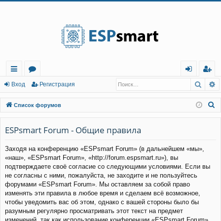
Регистрация
Поис
Р
с
о
хо
е
г
Вход
Р
е
г
и
с
т
р
а
ц
и
я
ы
ру
д
и
с
П
Список форумов
лк
м
т
р
о
и
ESPsmart Forum - Общие правила
и
ы
а
ц
с
и
я
Заходя на конференцию «ESPsmart Forum» (в дальнейшем «мы»,
к
«наш», «ESPsmart Forum», «http://forum.espsmart.ru»), вы
подтверждаете своё согласие со следующими условиями. Если вы
не согласны с ними, пожалуйста, не заходите и не пользуйтесь
форумами «ESPsmart Forum». Мы оставляем за собой право
изменять эти правила в любое время и сделаем всё возможное,
чтобы уведомить вас об этом, однако с вашей стороны было бы
разумным регулярно просматривать этот текст на предмет
изменений, так как использование конференции «ESPsmart Forum»