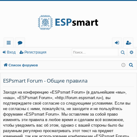
Регистрация
Поис
Р
с
о
хо
е
г
Вход
Р
е
г
и
с
т
р
а
ц
и
я
ы
ру
д
и
с
П
Список форумов
лк
м
т
р
о
и
ESPsmart Forum - Общие правила
и
ы
а
ц
с
и
я
Заходя на конференцию «ESPsmart Forum» (в дальнейшем «мы»,
к
«наш», «ESPsmart Forum», «http://forum.espsmart.ru»), вы
подтверждаете своё согласие со следующими условиями. Если вы
не согласны с ними, пожалуйста, не заходите и не пользуйтесь
форумами «ESPsmart Forum». Мы оставляем за собой право
изменять эти правила в любое время и сделаем всё возможное,
чтобы уведомить вас об этом, однако с вашей стороны было бы
разумным регулярно просматривать этот текст на предмет
изменений, так как использование конференции «ESPsmart Forum»