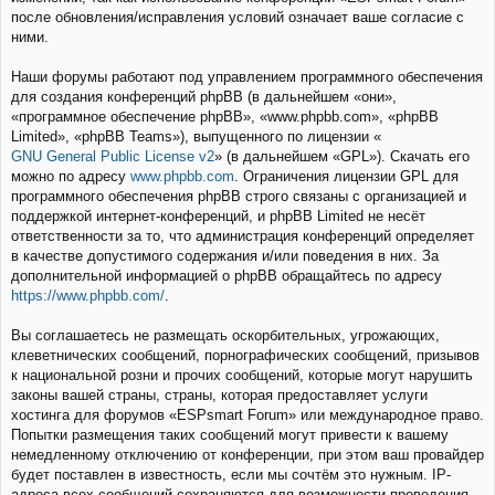
после обновления/исправления условий означает ваше согласие с
ними.
Наши форумы работают под управлением программного обеспечения
для создания конференций phpBB (в дальнейшем «они»,
«программное обеспечение phpBB», «www.phpbb.com», «phpBB
Limited», «phpBB Teams»), выпущенного по лицензии «
GNU General Public License v2
» (в дальнейшем «GPL»). Скачать его
можно по адресу
www.phpbb.com
. Ограничения лицензии GPL для
программного обеспечения phpBB строго связаны с организацией и
поддержкой интернет-конференций, и phpBB Limited не несёт
ответственности за то, что администрация конференций определяет
в качестве допустимого содержания и/или поведения в них. За
дополнительной информацией о phpBB обращайтесь по адресу
https://www.phpbb.com/
.
Вы соглашаетесь не размещать оскорбительных, угрожающих,
клеветнических сообщений, порнографических сообщений, призывов
к национальной розни и прочих сообщений, которые могут нарушить
законы вашей страны, страны, которая предоставляет услуги
хостинга для форумов «ESPsmart Forum» или международное право.
Попытки размещения таких сообщений могут привести к вашему
немедленному отключению от конференции, при этом ваш провайдер
будет поставлен в известность, если мы сочтём это нужным. IP-
адреса всех сообщений сохраняются для возможности проведения