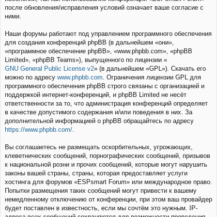
после обновления/исправления условий означает ваше согласие с
ними.
Наши форумы работают под управлением программного обеспечения
для создания конференций phpBB (в дальнейшем «они»,
«программное обеспечение phpBB», «www.phpbb.com», «phpBB
Limited», «phpBB Teams»), выпущенного по лицензии «
GNU General Public License v2
» (в дальнейшем «GPL»). Скачать его
можно по адресу
www.phpbb.com
. Ограничения лицензии GPL для
программного обеспечения phpBB строго связаны с организацией и
поддержкой интернет-конференций, и phpBB Limited не несёт
ответственности за то, что администрация конференций определяет
в качестве допустимого содержания и/или поведения в них. За
дополнительной информацией о phpBB обращайтесь по адресу
https://www.phpbb.com/
.
Вы соглашаетесь не размещать оскорбительных, угрожающих,
клеветнических сообщений, порнографических сообщений, призывов
к национальной розни и прочих сообщений, которые могут нарушить
законы вашей страны, страны, которая предоставляет услуги
хостинга для форумов «ESPsmart Forum» или международное право.
Попытки размещения таких сообщений могут привести к вашему
немедленному отключению от конференции, при этом ваш провайдер
будет поставлен в известность, если мы сочтём это нужным. IP-
адреса всех сообщений сохраняются для возможности проведения