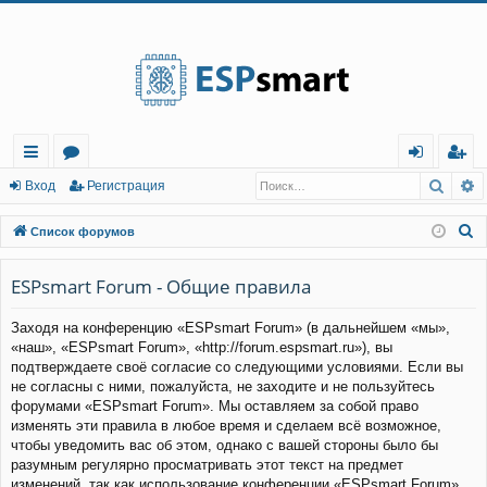
Регистрация
Поис
Р
с
о
хо
е
г
Вход
Р
е
г
и
с
т
р
а
ц
и
я
ы
ру
д
и
с
П
Список форумов
лк
м
т
р
о
и
ESPsmart Forum - Общие правила
и
ы
а
ц
с
и
я
Заходя на конференцию «ESPsmart Forum» (в дальнейшем «мы»,
к
«наш», «ESPsmart Forum», «http://forum.espsmart.ru»), вы
подтверждаете своё согласие со следующими условиями. Если вы
не согласны с ними, пожалуйста, не заходите и не пользуйтесь
форумами «ESPsmart Forum». Мы оставляем за собой право
изменять эти правила в любое время и сделаем всё возможное,
чтобы уведомить вас об этом, однако с вашей стороны было бы
разумным регулярно просматривать этот текст на предмет
изменений, так как использование конференции «ESPsmart Forum»