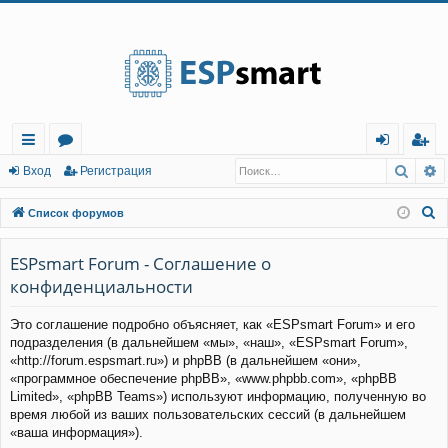
Регистрация
Поис
Р
с
о
хо
е
г
Вход
Р
е
г
и
с
т
р
а
ц
и
я
ы
ру
д
и
с
П
Список форумов
лк
м
т
р
о
и
ESPsmart Forum - Соглашение о
и
ы
а
ц
с
конфиденциальности
и
я
к
Это соглашение подробно объясняет, как «ESPsmart Forum» и его
подразделения (в дальнейшем «мы», «наш», «ESPsmart Forum»,
«http://forum.espsmart.ru») и phpBB (в дальнейшем «они»,
«программное обеспечение phpBB», «www.phpbb.com», «phpBB
Limited», «phpBB Teams») используют информацию, полученную во
время любой из ваших пользовательских сессий (в дальнейшем
«ваша информация»).