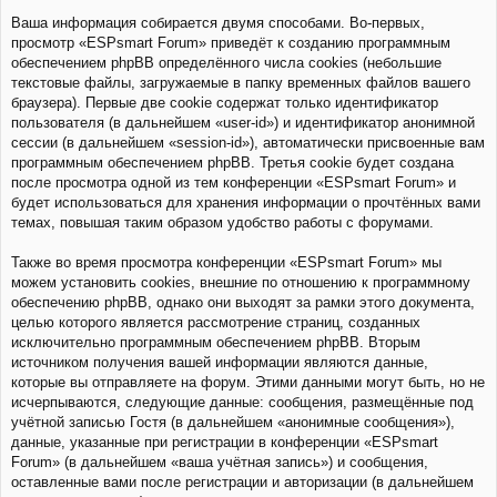
Ваша информация собирается двумя способами. Во-первых,
просмотр «ESPsmart Forum» приведёт к созданию программным
обеспечением phpBB определённого числа cookies (небольшие
текстовые файлы, загружаемые в папку временных файлов вашего
браузера). Первые две cookie содержат только идентификатор
пользователя (в дальнейшем «user-id») и идентификатор анонимной
сессии (в дальнейшем «session-id»), автоматически присвоенные вам
программным обеспечением phpBB. Третья cookie будет создана
после просмотра одной из тем конференции «ESPsmart Forum» и
будет использоваться для хранения информации о прочтённых вами
темах, повышая таким образом удобство работы с форумами.
Также во время просмотра конференции «ESPsmart Forum» мы
можем установить cookies, внешние по отношению к программному
обеспечению phpBB, однако они выходят за рамки этого документа,
целью которого является рассмотрение страниц, созданных
исключительно программным обеспечением phpBB. Вторым
источником получения вашей информации являются данные,
которые вы отправляете на форум. Этими данными могут быть, но не
исчерпываются, следующие данные: сообщения, размещённые под
учётной записью Гостя (в дальнейшем «анонимные сообщения»),
данные, указанные при регистрации в конференции «ESPsmart
Forum» (в дальнейшем «ваша учётная запись») и сообщения,
оставленные вами после регистрации и авторизации (в дальнейшем