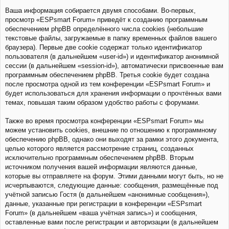
Ваша информация собирается двумя способами. Во-первых,
просмотр «ESPsmart Forum» приведёт к созданию программным
обеспечением phpBB определённого числа cookies (небольшие
текстовые файлы, загружаемые в папку временных файлов вашего
браузера). Первые две cookie содержат только идентификатор
пользователя (в дальнейшем «user-id») и идентификатор анонимной
сессии (в дальнейшем «session-id»), автоматически присвоенные вам
программным обеспечением phpBB. Третья cookie будет создана
после просмотра одной из тем конференции «ESPsmart Forum» и
будет использоваться для хранения информации о прочтённых вами
темах, повышая таким образом удобство работы с форумами.
Также во время просмотра конференции «ESPsmart Forum» мы
можем установить cookies, внешние по отношению к программному
обеспечению phpBB, однако они выходят за рамки этого документа,
целью которого является рассмотрение страниц, созданных
исключительно программным обеспечением phpBB. Вторым
источником получения вашей информации являются данные,
которые вы отправляете на форум. Этими данными могут быть, но не
исчерпываются, следующие данные: сообщения, размещённые под
учётной записью Гостя (в дальнейшем «анонимные сообщения»),
данные, указанные при регистрации в конференции «ESPsmart
Forum» (в дальнейшем «ваша учётная запись») и сообщения,
оставленные вами после регистрации и авторизации (в дальнейшем