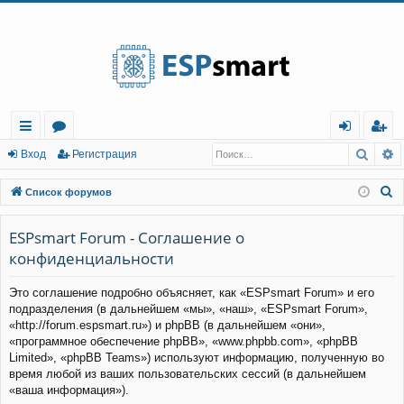
Регистрация
Поис
Р
с
о
хо
е
г
Вход
Р
е
г
и
с
т
р
а
ц
и
я
ы
ру
д
и
с
П
Список форумов
лк
м
т
р
о
и
ESPsmart Forum - Соглашение о
и
ы
а
ц
с
конфиденциальности
и
я
к
Это соглашение подробно объясняет, как «ESPsmart Forum» и его
подразделения (в дальнейшем «мы», «наш», «ESPsmart Forum»,
«http://forum.espsmart.ru») и phpBB (в дальнейшем «они»,
«программное обеспечение phpBB», «www.phpbb.com», «phpBB
Limited», «phpBB Teams») используют информацию, полученную во
время любой из ваших пользовательских сессий (в дальнейшем
«ваша информация»).