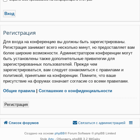
Р
е
г
и
с
т
р
а
ц
и
я
Для входа на конференцию вы должны быть зарегистрированы.
Регистрация занимает всего несколько минут, но предоставляет вам
более широкие возможности. Администратором конференции могут
быть установлены также дополнительные привилегии для
зарегистрированных пользователей. Прежде чем
зарегистрироваться, вам следует ознакомиться с правилами и
политикой, принятыми на конференции. Помните, что ваше
присутствие на форумах означает согласие со всеми правилами.
Общие правила
|
Соглашение о конфиденциальности
Р
е
г
и
с
т
р
а
ц
и
я
Связаться с
Список форумов
С
в
я
з
а
т
ь
с
я
с
а
д
м
и
н
и
с
т
р
а
ц
и
е
й
администрацией
Создано на основе
phpBB
® Forum Software © phpBB Limited
Style
Arty
- Обновить phpBB 3.2 MrGaby