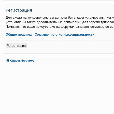
Р
е
г
и
с
т
р
а
ц
и
я
Для входа на конференцию вы должны быть зарегистрированы. Регис
установлены также дополнительные привилегии для зарегистрирован
Помните, что ваше присутствие на форумах означает согласие со в
Общие правила
|
Соглашение о конфиденциальности
Р
е
г
и
с
т
р
а
ц
и
я
Связаться с
Список форумов
администрацией