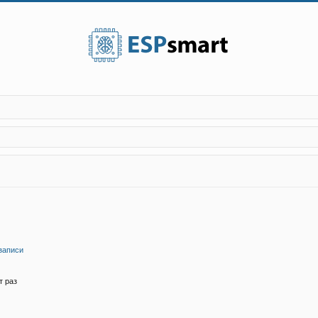
записи
т раз