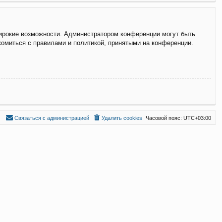
широкие возможности. Администратором конференции могут быть
комиться с правилами и политикой, принятыми на конференции.
С
в
я
з
а
т
ь
с
я
с
а
д
м
и
н
и
с
т
р
а
ц
и
е
й
Удалить cookies
Часовой пояс:
UTC+03:00