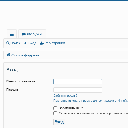
Регистрация
Форумы
с
Поиск
Вход
Р
е
г
и
с
т
р
а
ц
и
я
ы
Список форумов
лк
Вход
и
Имя пользователя:
Пароль:
Забыли пароль?
Повторно выслать письмо для активации учётной 
Запомнить меня
Скрыть моё пребывание на конференции в это