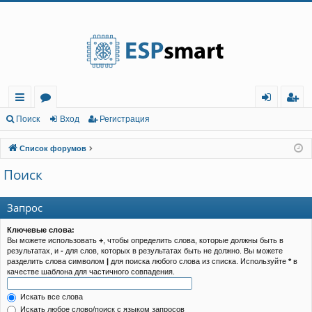
Регистрация
с
о
хо
е
г
Поиск
Вход
Р
е
г
и
с
т
р
а
ц
и
я
ы
ру
д
и
с
Список форумов
лк
м
т
р
Поиск
и
ы
а
ц
и
я
Запрос
Ключевые слова:
Вы можете использовать
+
, чтобы определить слова, которые должны быть в
результатах, и
-
для слов, которых в результатах быть не должно. Вы можете
разделить слова символом
|
для поиска любого слова из списка. Используйте
*
в
качестве шаблона для частичного совпадения.
Искать все слова
Искать любое слово/поиск с языком запросов