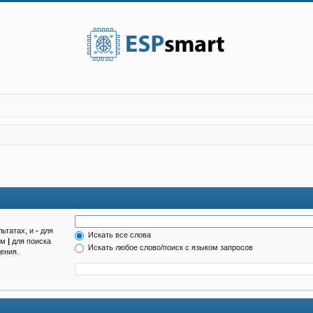
льтатах, и
-
для
Искать все слова
ом
|
для поиска
Искать любое слово/поиск с языком запросов
ения.