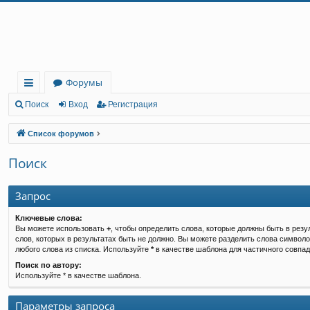
Регистрация
Форумы
с
Поиск
Вход
Р
е
г
и
с
т
р
а
ц
и
я
ы
Список форумов
лк
Поиск
и
Запрос
Ключевые слова:
Вы можете использовать
+
, чтобы определить слова, которые должны быть в резу
слов, которых в результатах быть не должно. Вы можете разделить слова символ
любого слова из списка. Используйте
*
в качестве шаблона для частичного совпад
Поиск по автору:
Используйте * в качестве шаблона.
Параметры запроса