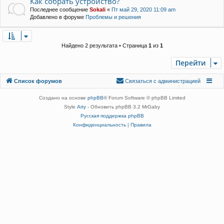
Как собрать устройство?
Последнее сообщение
Sokali
«
Пт май 29, 2020 11:09 am
Добавлено в форуме
Проблемы и решения
Найдено 2 результата • Страница
1
из
1
Перейти
Связаться с
Список форумов
С
в
я
з
а
т
ь
с
я
с
а
д
м
и
н
и
с
т
р
а
ц
и
е
й
администрацией
Создано на основе
phpBB
® Forum Software © phpBB Limited
Style
Arty
- Обновить phpBB 3.2 MrGaby
Русская поддержка phpBB
Конфиденциальность
|
Правила