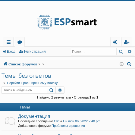
Регистрация
Поис
Р
с
о
хо
е
г
Вход
Р
е
г
и
с
т
р
а
ц
и
я
ы
ру
д
и
с
П
Список форумов
лк
м
т
р
о
Темы без ответов
и
и
ы
а
ц
Перейти к расширенному поиску
с
и
я
Поиск
Расширенный поиск
к
Найдено 2 результата • Страница
1
из
1
Темы
Документация
Последнее сообщение
Cliff
«
Пн июн 06, 2022 2:40 pm
Добавлено в форуме
Проблемы и решения