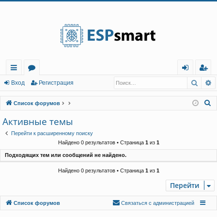
Регистрация
Поис
Р
с
о
хо
е
г
Вход
Р
е
г
и
с
т
р
а
ц
и
я
ы
ру
д
и
с
П
Список форумов
лк
м
т
р
о
Активные темы
и
и
ы
а
ц
Перейти к расширенному поиску
с
и
я
Найдено 0 результатов • Страница
1
из
1
к
Подходящих тем или сообщений не найдено.
Найдено 0 результатов • Страница
1
из
1
Перейти
Связаться с
Список форумов
С
в
я
з
а
т
ь
с
я
с
а
д
м
и
н
и
с
т
р
а
ц
и
е
й
администрацией