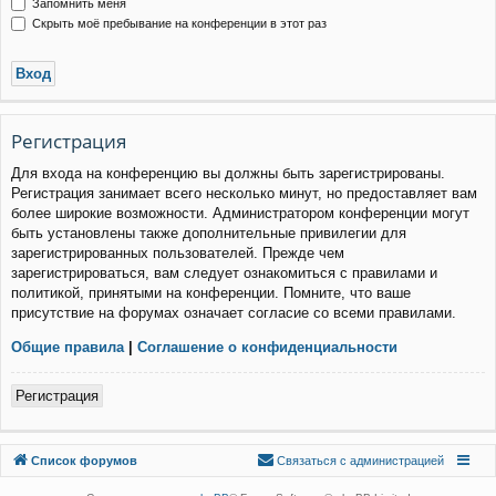
Запомнить меня
Скрыть моё пребывание на конференции в этот раз
Р
е
г
и
с
т
р
а
ц
и
я
Для входа на конференцию вы должны быть зарегистрированы.
Регистрация занимает всего несколько минут, но предоставляет вам
более широкие возможности. Администратором конференции могут
быть установлены также дополнительные привилегии для
зарегистрированных пользователей. Прежде чем
зарегистрироваться, вам следует ознакомиться с правилами и
политикой, принятыми на конференции. Помните, что ваше
присутствие на форумах означает согласие со всеми правилами.
Общие правила
|
Соглашение о конфиденциальности
Р
е
г
и
с
т
р
а
ц
и
я
Связаться с
Список форумов
С
в
я
з
а
т
ь
с
я
с
а
д
м
и
н
и
с
т
р
а
ц
и
е
й
администрацией