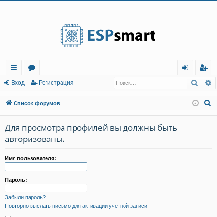
Регистрация
Поис
Р
с
о
хо
е
г
Вход
Р
е
г
и
с
т
р
а
ц
и
я
ы
ру
д
и
с
П
Список форумов
лк
м
т
р
о
и
Для просмотра профилей вы должны быть
и
ы
а
ц
с
авторизованы.
и
я
к
Имя пользователя:
Пароль:
Забыли пароль?
Повторно выслать письмо для активации учётной записи