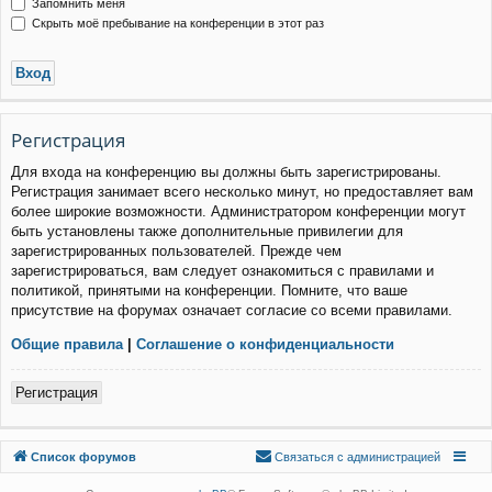
Запомнить меня
Скрыть моё пребывание на конференции в этот раз
Р
е
г
и
с
т
р
а
ц
и
я
Для входа на конференцию вы должны быть зарегистрированы.
Регистрация занимает всего несколько минут, но предоставляет вам
более широкие возможности. Администратором конференции могут
быть установлены также дополнительные привилегии для
зарегистрированных пользователей. Прежде чем
зарегистрироваться, вам следует ознакомиться с правилами и
политикой, принятыми на конференции. Помните, что ваше
присутствие на форумах означает согласие со всеми правилами.
Общие правила
|
Соглашение о конфиденциальности
Р
е
г
и
с
т
р
а
ц
и
я
Связаться с
Список форумов
С
в
я
з
а
т
ь
с
я
с
а
д
м
и
н
и
с
т
р
а
ц
и
е
й
администрацией