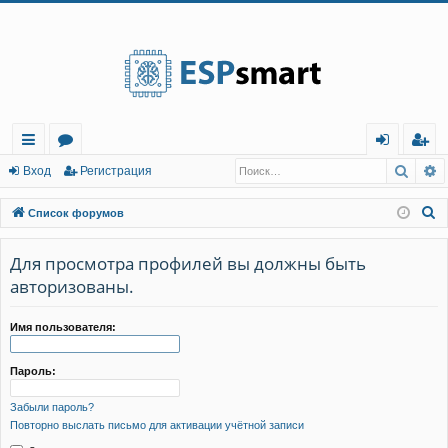
Регистрация
Поис
Р
с
о
хо
е
г
Вход
Р
е
г
и
с
т
р
а
ц
и
я
ы
ру
д
и
с
П
Список форумов
лк
м
т
р
о
и
Для просмотра профилей вы должны быть
и
ы
а
ц
с
авторизованы.
и
я
к
Имя пользователя:
Пароль:
Забыли пароль?
Повторно выслать письмо для активации учётной записи