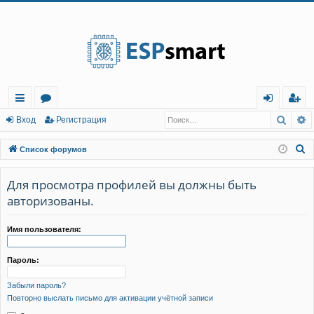
Регистрация
Поис
Р
с
о
хо
е
г
Вход
Р
е
г
и
с
т
р
а
ц
и
я
ы
ру
д
и
с
П
Список форумов
лк
м
т
р
о
и
Для просмотра профилей вы должны быть
и
ы
а
ц
с
авторизованы.
и
я
к
Имя пользователя:
Пароль:
Забыли пароль?
Повторно выслать письмо для активации учётной записи