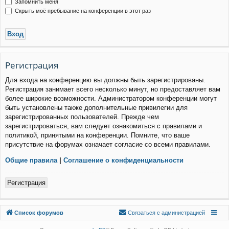
Запомнить меня
Скрыть моё пребывание на конференции в этот раз
Р
е
г
и
с
т
р
а
ц
и
я
Для входа на конференцию вы должны быть зарегистрированы.
Регистрация занимает всего несколько минут, но предоставляет вам
более широкие возможности. Администратором конференции могут
быть установлены также дополнительные привилегии для
зарегистрированных пользователей. Прежде чем
зарегистрироваться, вам следует ознакомиться с правилами и
политикой, принятыми на конференции. Помните, что ваше
присутствие на форумах означает согласие со всеми правилами.
Общие правила
|
Соглашение о конфиденциальности
Р
е
г
и
с
т
р
а
ц
и
я
Связаться с
Список форумов
С
в
я
з
а
т
ь
с
я
с
а
д
м
и
н
и
с
т
р
а
ц
и
е
й
администрацией