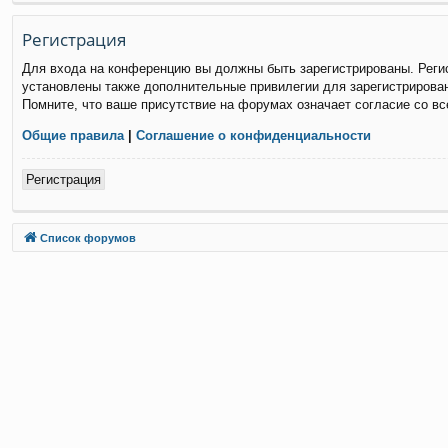
Р
е
г
и
с
т
р
а
ц
и
я
Для входа на конференцию вы должны быть зарегистрированы. Регис
установлены также дополнительные привилегии для зарегистрирован
Помните, что ваше присутствие на форумах означает согласие со в
Общие правила
|
Соглашение о конфиденциальности
Р
е
г
и
с
т
р
а
ц
и
я
Связаться с
Список форумов
администрацией