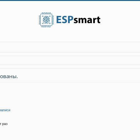
зованы.
записи
т раз