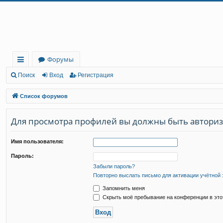
Регистрация
Форумы
с
Поиск
Вход
Р
е
г
и
с
т
р
а
ц
и
я
ы
Список форумов
лк
Для просмотра профилей вы должны быть автори
и
Имя пользователя:
Пароль:
Забыли пароль?
Повторно выслать письмо для активации учётной 
Запомнить меня
Скрыть моё пребывание на конференции в это