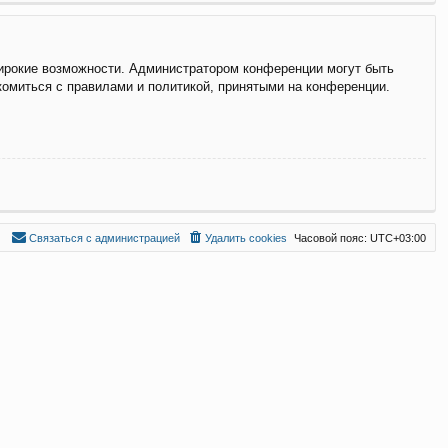
широкие возможности. Администратором конференции могут быть
комиться с правилами и политикой, принятыми на конференции.
С
в
я
з
а
т
ь
с
я
с
а
д
м
и
н
и
с
т
р
а
ц
и
е
й
Удалить cookies
Часовой пояс:
UTC+03:00