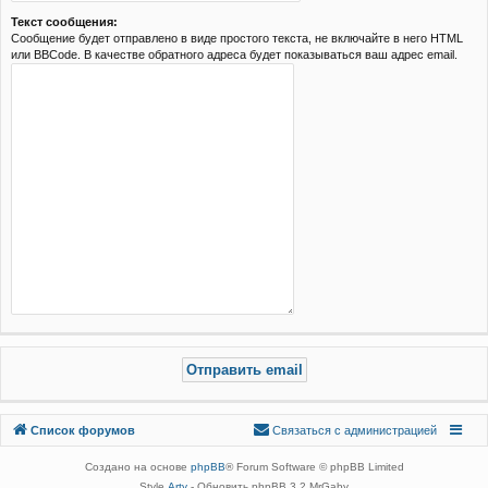
Текст сообщения:
Сообщение будет отправлено в виде простого текста, не включайте в него HTML
или BBCode. В качестве обратного адреса будет показываться ваш адрес email.
Связаться с
Список форумов
С
в
я
з
а
т
ь
с
я
с
а
д
м
и
н
и
с
т
р
а
ц
и
е
й
администрацией
Создано на основе
phpBB
® Forum Software © phpBB Limited
Style
Arty
- Обновить phpBB 3.2 MrGaby