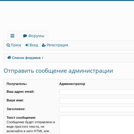
Регистрация
Форумы
с
Поиск
Вход
Р
е
г
и
с
т
р
а
ц
и
я
ы
Список форумов
лк
Отправить сообщение администрации
и
Получатель:
Администратор
Ваш адрес email:
Ваше имя:
Заголовок:
Текст сообщения:
Сообщение будет отправлено в
виде простого текста, не
включайте в него HTML или