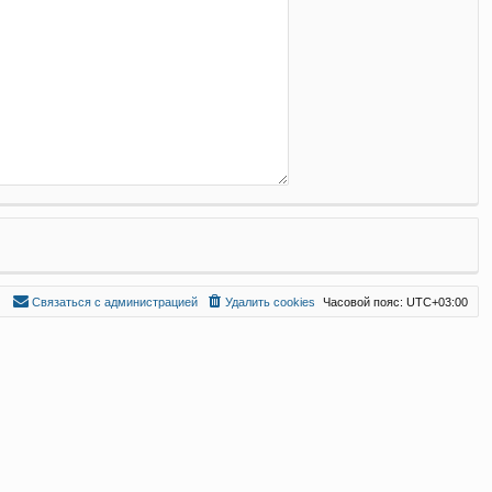
С
в
я
з
а
т
ь
с
я
с
а
д
м
и
н
и
с
т
р
а
ц
и
е
й
Удалить cookies
Часовой пояс:
UTC+03:00