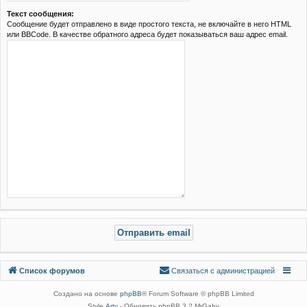
Текст сообщения:
Сообщение будет отправлено в виде простого текста, не включайте в него HTML
или BBCode. В качестве обратного адреса будет показываться ваш адрес email.
Связаться с
Список форумов
С
в
я
з
а
т
ь
с
я
с
а
д
м
и
н
и
с
т
р
а
ц
и
е
й
администрацией
Создано на основе
phpBB
® Forum Software © phpBB Limited
Style
Arty
- Обновить phpBB 3.2 MrGaby