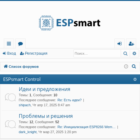
Регистрация
Поис
Р
с
о
хо
е
г
Вход
Р
е
г
и
с
т
р
а
ц
и
я
ы
ру
д
и
с
П
Список форумов
лк
м
т
р
о
ESPsmart Control
и
и
ы
а
ц
с
Идеи и предложения
и
я
к
Темы
:
1
,
Сообщения
:
10
Последнее сообщение:
Re: Есть идеи?
shipach
, Чт апр 17, 2025 8:47 am
Проблемы и решения
Темы
:
12
,
Сообщения
:
52
Последнее сообщение:
Re: Инициализация ESP8266 Wem…
dark_knight
, Чт мар 27, 2025 1:20 pm