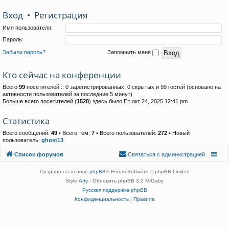
Вход
•
Р
е
г
и
с
т
р
а
ц
и
я
Имя пользователя:
Пароль:
Забыли пароль?
Запомнить меня
Кто сейчас на конференции
Всего
99
посетителей :: 0 зарегистрированных, 0 скрытых и 99 гостей (основано на
активности пользователей за последние 5 минут)
Больше всего посетителей (
1528
) здесь было Пт окт 24, 2025 12:41 pm
Статистика
Всего сообщений:
49
• Всего тем:
7
• Всего пользователей:
272
• Новый
пользователь:
ghost13
Связаться с
Список форумов
С
в
я
з
а
т
ь
с
я
с
а
д
м
и
н
и
с
т
р
а
ц
и
е
й
администрацией
Создано на основе
phpBB
® Forum Software © phpBB Limited
Style
Arty
- Обновить phpBB 3.2 MrGaby
Русская поддержка phpBB
Конфиденциальность
|
Правила